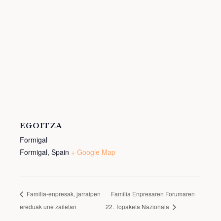
EGOITZA
Formigal
Formigal
,
Spain
+ Google Map
Familia-enpresak, jarraipen
Familia Enpresaren Forumaren
ereduak une zailetan
22. Topaketa Nazionala