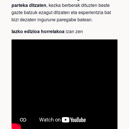
parteka ditzaten
, kezka berberak dituzten beste
gazte batzuk ezagut ditzaten eta esperientzia bat
bizi dezaten ingurune paregabe batean.
Iazko edizioa horrelakoa
izan zen