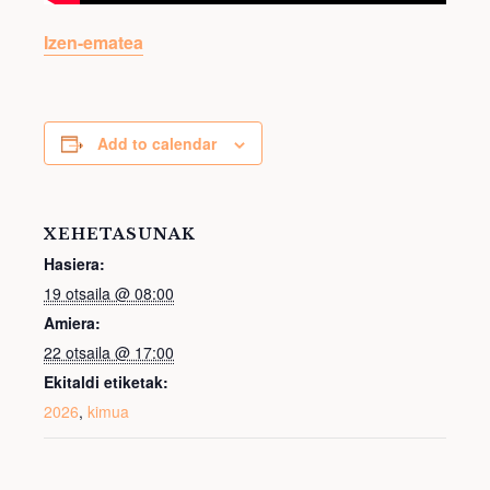
Izen-ematea
Add to calendar
XEHETASUNAK
Hasiera:
19 otsaila @ 08:00
Amiera:
22 otsaila @ 17:00
Ekitaldi etiketak:
2026
,
kimua