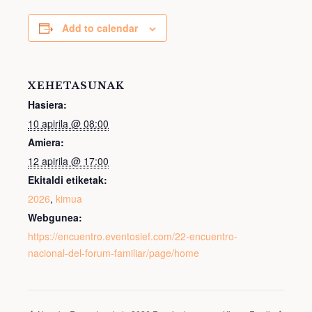
Add to calendar
XEHETASUNAK
Hasiera:
10 apirila @ 08:00
Amiera:
12 apirila @ 17:00
Ekitaldi etiketak:
2026
,
kimua
Webgunea:
https://encuentro.eventosief.com/22-encuentro-
nacional-del-forum-familiar/page/home