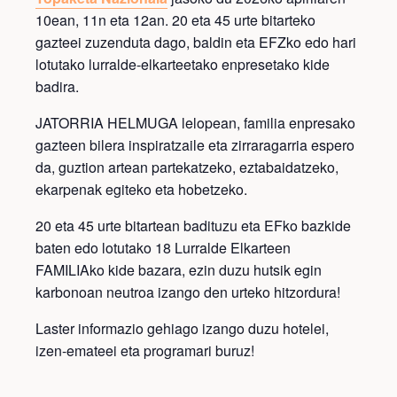
10ean, 11n eta 12an. 20 eta 45 urte bitarteko
gazteei zuzenduta dago, baldin eta EFZko edo hari
lotutako lurralde-elkarteetako enpresetako kide
badira.
JATORRIA HELMUGA lelopean, familia enpresako
gazteen bilera inspiratzaile eta zirraragarria espero
da, guztion artean partekatzeko, eztabaidatzeko,
ekarpenak egiteko eta hobetzeko.
20 eta 45 urte bitartean badituzu eta EFko bazkide
baten edo lotutako 18 Lurralde Elkarteen
FAMILIAko kide bazara, ezin duzu hutsik egin
karbonoan neutroa izango den urteko hitzordura!
Laster informazio gehiago izango duzu hotelei,
izen-emateei eta programari buruz!