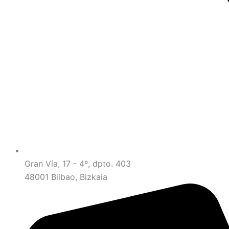
Gran Vía, 17 - 4º, dpto. 403
48001 Bilbao, Bizkaia