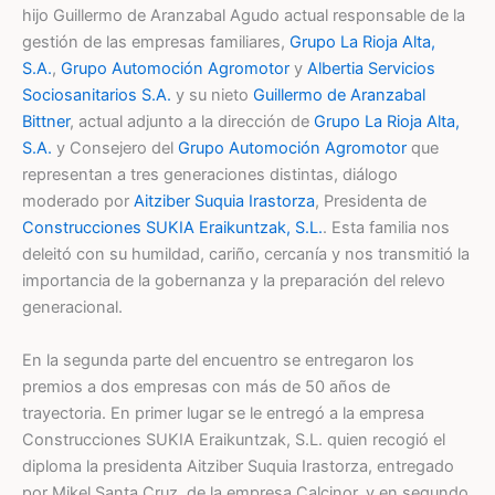
hijo Guillermo de Aranzabal Agudo actual responsable de la
gestión de las empresas familiares,
Grupo La Rioja Alta,
S.A.
,
Grupo Automoción Agromotor
y
Albertia Servicios
Sociosanitarios S.A.
y su nieto
Guillermo de Aranzabal
Bittner
, actual adjunto a la dirección de
Grupo La Rioja Alta,
S.A.
y Consejero del
Grupo Automoción Agromotor
que
representan a tres generaciones distintas, diálogo
moderado por
Aitziber Suquia Irastorza
, Presidenta de
Construcciones SUKIA Eraikuntzak, S.L.
. Esta familia nos
deleitó con su humildad, cariño, cercanía y nos transmitió la
importancia de la gobernanza y la preparación del relevo
generacional.
En la segunda parte del encuentro se entregaron los
premios a dos empresas con más de 50 años de
trayectoria. En primer lugar se le entregó a la empresa
Construcciones SUKIA Eraikuntzak, S.L. quien recogió el
diploma la presidenta Aitziber Suquia Irastorza, entregado
por Mikel Santa Cruz, de la empresa Calcinor, y en segundo