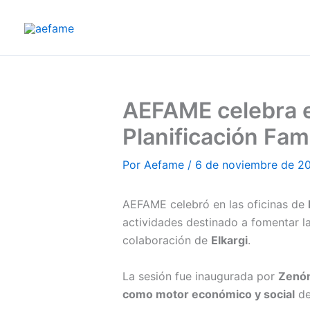
Ir
al
contenido
AEFAME celebra e
Planificación Fami
Por
Aefame
/
6 de noviembre de 2
AEFAME celebró en las oficinas de
actividades destinado a fomentar la
colaboración de
Elkargi
.
La sesión fue inaugurada por
Zenó
como motor económico y social
del