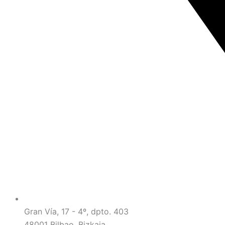
Gran Vía, 17 - 4º, dpto. 403
48001 Bilbao, Bizkaia