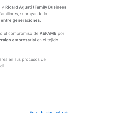
)
y
Ricard Agustí (Family Business
familiares, subrayando la
n entre generaciones
.
ando el compromiso de
AEFAME
por
rraigo empresarial
en el tejido
ares en sus procesos de
di.
Entrada siguiente
→