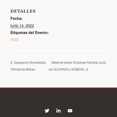
DETALLES
Fecha:
junio 14, 2022
Etiquetas del Evento:
2022
Desayuno Novedades
Webinar sobre Empresa Familiar junto
Tributarias Bilbao
con ELKARGI y GOBESA
T
L
Y
w
i
o