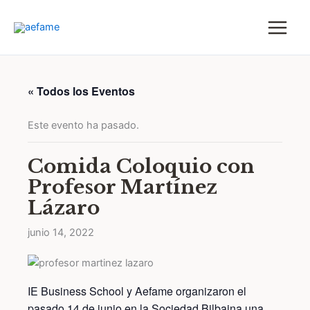
Ir
al
contenido
« Todos los Eventos
Este evento ha pasado.
Comida Coloquio con
Profesor Martínez
Lázaro
junio 14, 2022
IE Business School y Aefame organizaron el
pasado 14 de junio en la Sociedad Bilbaina una