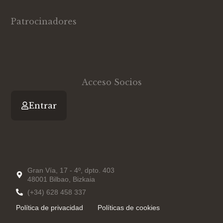
i
n
u
t
k
t
Patrocinadores
t
e
u
e
d
b
r
i
e
n
-
i
n
Acceso Socios
Entrar
Gran Vía, 17 - 4º, dpto. 403
48001 Bilbao, Bizkaia
(+34) 628 458 337
Política de privacidad
Políticas de cookies