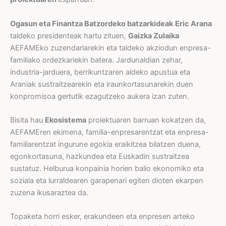
Ogasun eta Finantza Batzordeko batzarkideak
Eric Arana
taldeko presidenteak hartu zituen,
Gaizka Zulaika
AEFAMEko zuzendariarekin eta taldeko akziodun enpresa-
familiako ordezkariekin batera. Jardunaldian zehar,
industria-jarduera, berrikuntzaren aldeko apustua eta
Araniak sustraitzearekin eta iraunkortasunarekin duen
konpromisoa gertutik ezagutzeko aukera izan zuten.
Bisita hau
Ekosistema
proiektuaren barruan kokatzen da,
AEFAMEren ekimena, familia-enpresarentzat eta enpresa-
familiarentzat ingurune egokia eraikitzea bilatzen duena,
egonkortasuna, hazkundea eta Euskadin sustraitzea
sustatuz. Helburua konpainia horien balio ekonomiko eta
soziala eta lurraldearen garapenari egiten dioten ekarpen
zuzena ikusaraztea da.
Topaketa horri esker, erakundeen eta enpresen arteko