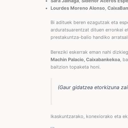
Sara Jainaga
,
Sidenor Aceros Espe
Lourdes Moreno Alonso
,
CaixaBa
Bi adituek beren ezagutzak eta espe
arduratsuarentzat dituen erronkei e
prestakuntza-balio handiko arratsal
Bereziki eskerrak eman nahi dizkieg
Machin Palacio, Caixabankekoa
, b
baitzion topaketa honi.
(Gaur gidatzea etorkizuna za
Ikaskuntzarako, konexiorako eta eki