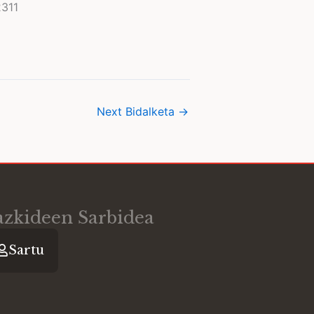
Next Bidalketa
→
azkideen Sarbidea
Sartu