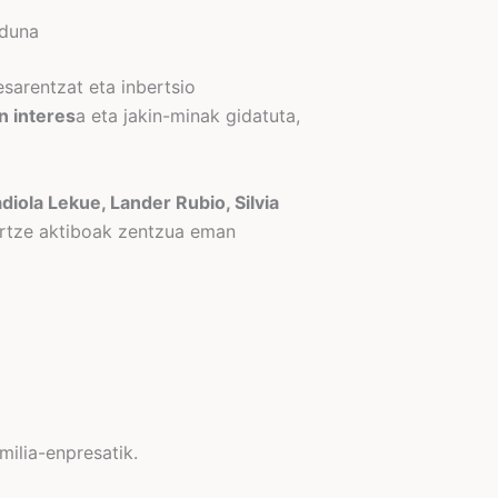
aduna
esarentzat eta inbertsio
 interes
a eta jakin-minak gidatuta,
diola Lekue, Lander Rubio, Silvia
hartze aktiboak zentzua eman
milia-enpresatik.