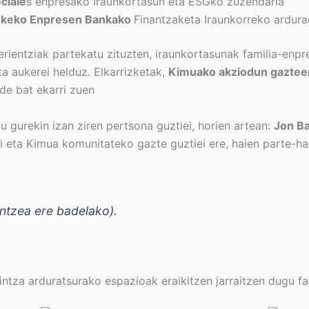
ciale
s enpresako Iraunkortasun eta ESGko zuzendaria
nkeko Enpresen Bankako
Finantzaketa Iraunkorreko ardur
rientziak partekatu zituzten, iraunkortasunak familia-enpr
ta aukerei helduz. Elkarrizketak,
Kimuako akziodun gazteen
de bat ekarri zuen
u gurekin izan ziren pertsona guztiei, horien artean:
Jon Ba
ai eta Kimua komunitateko gazte guztiei ere, haien parte-
intzea ere badelako).
ntza arduratsurako espazioak eraikitzen jarraitzen dugu fa