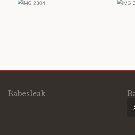
Babesleak
B