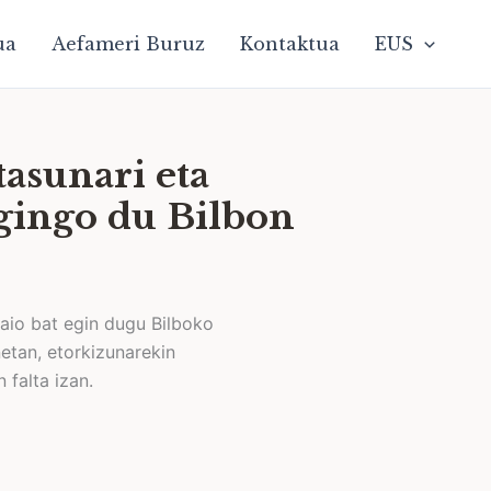
ua
Aefameri Buruz
Kontaktua
EUS
asunari eta
egingo du Bilbon
aio bat egin dugu Bilboko
etan, etorkizunarekin
 falta izan.