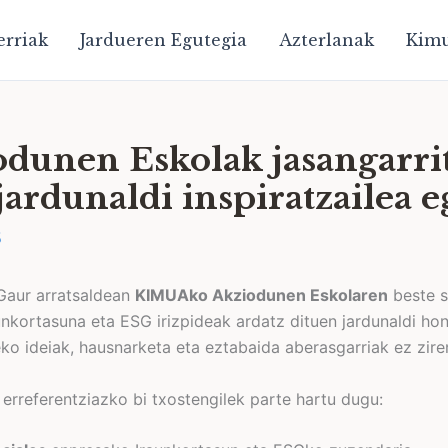
erriak
Jardueren Egutegia
Azterlanak
Kim
unen Eskolak jasangarrit
ardunaldi inspiratzailea 
5
aur arratsaldean
KIMUAko Akziodunen Eskolaren
beste s
nkortasuna eta ESG irizpideak ardatz dituen jardunaldi hon
o ideiak, hausnarketa eta eztabaida aberasgarriak ez ziren
erreferentziazko bi txostengilek parte hartu dugu: