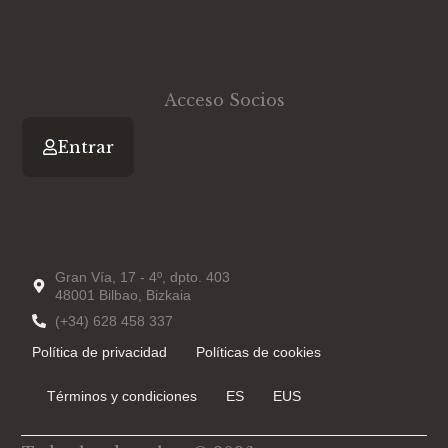
r
i
e
n
-
i
n
Acceso Socios
Entrar
Gran Vía, 17 - 4º, dpto. 403
48001 Bilbao, Bizkaia
(+34) 628 458 337
Política de privacidad
Políticas de cookies
Términos y condiciones
ES
EUS