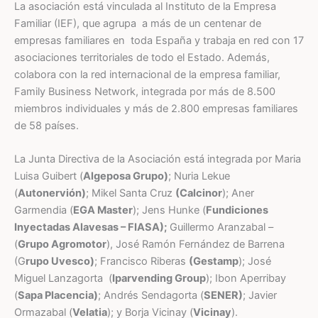
La asociación está vinculada al Instituto de la Empresa
Familiar (IEF), que agrupa a más de un centenar de
empresas familiares en toda España y trabaja en red con 17
asociaciones territoriales de todo el Estado. Además,
colabora con la red internacional de la empresa familiar,
Family Business Network, integrada por más de 8.500
miembros individuales y más de 2.800 empresas familiares
de 58 países.
La Junta Directiva de la Asociación está integrada por Maria
Luisa Guibert (
Algeposa Grupo)
; Nuria Lekue
(
Autonervión)
; Mikel Santa Cruz
(Calcinor
); Aner
Garmendia (
EGA Master
); Jens Hunke (
Fundiciones
Inyectadas Alavesas – FIASA);
Guillermo Aranzabal –
(
Grupo Agromotor
), José Ramón Fernández de Barrena
(G
rupo Uvesco)
; Francisco Riberas
(Gestamp
); José
Miguel Lanzagorta (
Iparvending Group
); Ibon Aperribay
(
Sapa Placencia)
; Andrés Sendagorta (
SENER)
; Javier
Ormazabal (
Velatia
); y Borja Vicinay (
Vicinay
).